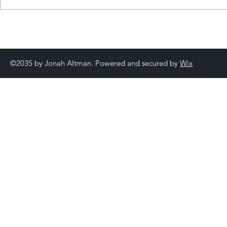
通過互聯網營銷提升旅遊業務
旅遊SEO的
的整體SEO效果
的應用
©2035 by Jonah Altman. Powered and secured by
Wix